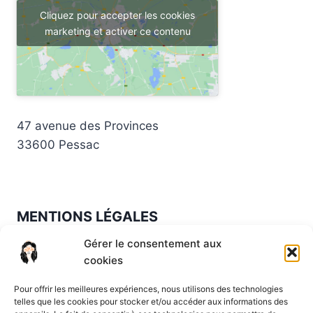
Cliquez pour accepter les cookies
marketing et activer ce contenu
47 avenue des Provinces
33600 Pessac
MENTIONS LÉGALES
Gérer le consentement aux
Mentions légales
·
Politique de confidentialité
·
cookies
CGV
Pour offrir les meilleures expériences, nous utilisons des technologies
Lundi à vendredi : 9h à 19h30
telles que les cookies pour stocker et/ou accéder aux informations des