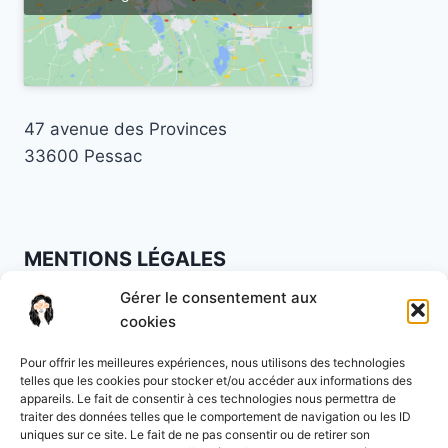
47 avenue des Provinces
33600 Pessac
MENTIONS LÉGALES
Gérer le consentement aux
Mentions légales
·
Politique de confidentialité
·
cookies
CGV
Pour offrir les meilleures expériences, nous utilisons des technologies
Lundi à vendredi : 9h à 19h30
telles que les cookies pour stocker et/ou accéder aux informations des
appareils. Le fait de consentir à ces technologies nous permettra de
Samedi : 9h à 16h
traiter des données telles que le comportement de navigation ou les ID
uniques sur ce site. Le fait de ne pas consentir ou de retirer son