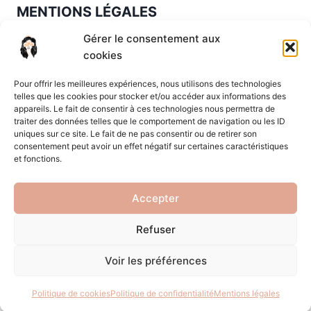
MENTIONS LÉGALES
Gérer le consentement aux
Mentions légales
·
Politique de confidentialité
·
cookies
CGV
Pour offrir les meilleures expériences, nous utilisons des technologies
Lundi à vendredi : 9h à 19h30
telles que les cookies pour stocker et/ou accéder aux informations des
appareils. Le fait de consentir à ces technologies nous permettra de
Samedi : 9h à 16h
traiter des données telles que le comportement de navigation ou les ID
uniques sur ce site. Le fait de ne pas consentir ou de retirer son
consentement peut avoir un effet négatif sur certaines caractéristiques
07 88 29 79 53
et fonctions.
Accepter
Refuser
© 2026 Hypnose - Sophrologie -Thérapie de
couple à Pessac – Bordeaux - Thème WordPress
Voir les préférences
par
Kadence WP
Politique de cookies
Politique de confidentialité
Mentions légales