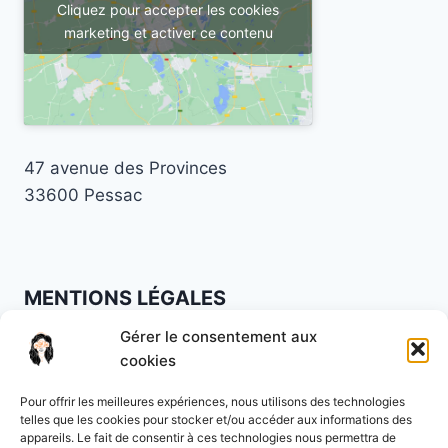
Cliquez pour accepter les cookies
marketing et activer ce contenu
47 avenue des Provinces
33600 Pessac
MENTIONS LÉGALES
Gérer le consentement aux
Mentions légales
·
Politique de confidentialité
·
cookies
CGV
Pour offrir les meilleures expériences, nous utilisons des technologies
Lundi à vendredi : 9h à 19h30
telles que les cookies pour stocker et/ou accéder aux informations des
appareils. Le fait de consentir à ces technologies nous permettra de
Samedi : 9h à 16h