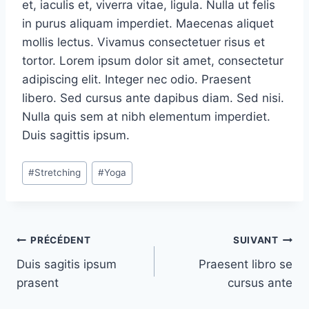
et, iaculis et, viverra vitae, ligula. Nulla ut felis
in purus aliquam imperdiet. Maecenas aliquet
mollis lectus. Vivamus consectetuer risus et
tortor. Lorem ipsum dolor sit amet, consectetur
adipiscing elit. Integer nec odio. Praesent
libero. Sed cursus ante dapibus diam. Sed nisi.
Nulla quis sem at nibh elementum imperdiet.
Duis sagittis ipsum.
Étiquettes
#
Stretching
#
Yoga
de
la
publication :
Navigation
PRÉCÉDENT
SUIVANT
Duis sagitis ipsum
Praesent libro se
de
prasent
cursus ante
l’article