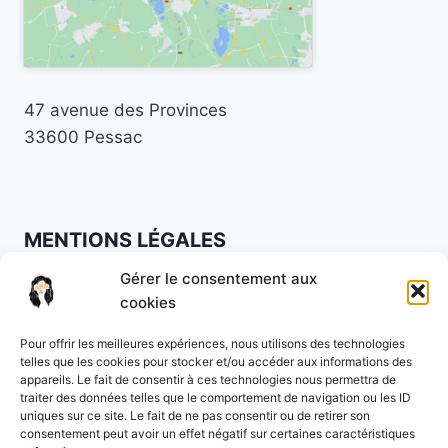
47 avenue des Provinces
33600 Pessac
MENTIONS LÉGALES
Gérer le consentement aux
Mentions légales
·
Politique de confidentialité
·
cookies
CGV
Pour offrir les meilleures expériences, nous utilisons des technologies
Lundi à vendredi : 9h à 19h30
telles que les cookies pour stocker et/ou accéder aux informations des
appareils. Le fait de consentir à ces technologies nous permettra de
Samedi : 9h à 16h
traiter des données telles que le comportement de navigation ou les ID
uniques sur ce site. Le fait de ne pas consentir ou de retirer son
consentement peut avoir un effet négatif sur certaines caractéristiques
07 88 29 79 53