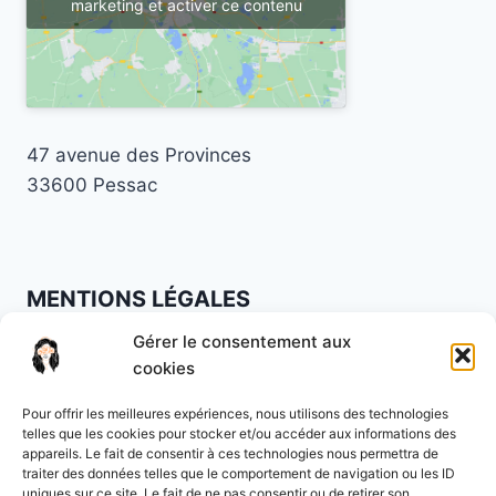
marketing et activer ce contenu
47 avenue des Provinces
33600 Pessac
MENTIONS LÉGALES
Gérer le consentement aux
Mentions légales
·
Politique de confidentialité
·
cookies
CGV
Pour offrir les meilleures expériences, nous utilisons des technologies
Lundi à vendredi : 9h à 19h30
telles que les cookies pour stocker et/ou accéder aux informations des
appareils. Le fait de consentir à ces technologies nous permettra de
Samedi : 9h à 16h
traiter des données telles que le comportement de navigation ou les ID
uniques sur ce site. Le fait de ne pas consentir ou de retirer son