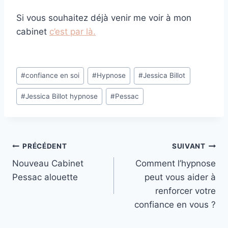
Si vous souhaitez déjà venir me voir à mon
cabinet
c’es
t par là.
Étiquettes
#
confiance en soi
#
Hypnose
#
Jessica Billot
de
#
Jessica Billot hypnose
#
Pessac
la
publication :
Navigation
PRÉCÉDENT
SUIVANT
Nouveau Cabinet
Comment l’hypnose
de
Pessac alouette
peut vous aider à
l’article
renforcer votre
confiance en vous ?