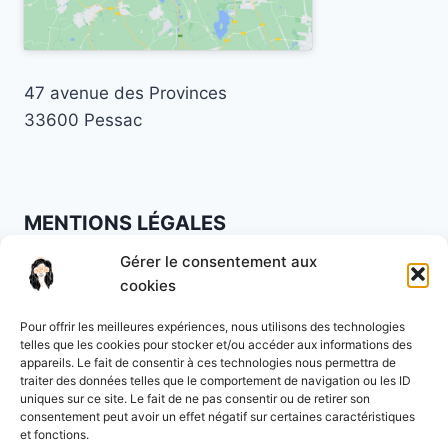
47 avenue des Provinces
33600 Pessac
MENTIONS LÉGALES
Gérer le consentement aux
Mentions légales
·
Politique de confidentialité
·
cookies
CGV
Pour offrir les meilleures expériences, nous utilisons des technologies
Lundi à vendredi : 9h à 19h30
telles que les cookies pour stocker et/ou accéder aux informations des
appareils. Le fait de consentir à ces technologies nous permettra de
Samedi : 9h à 16h
traiter des données telles que le comportement de navigation ou les ID
uniques sur ce site. Le fait de ne pas consentir ou de retirer son
consentement peut avoir un effet négatif sur certaines caractéristiques
07 88 29 79 53
et fonctions.