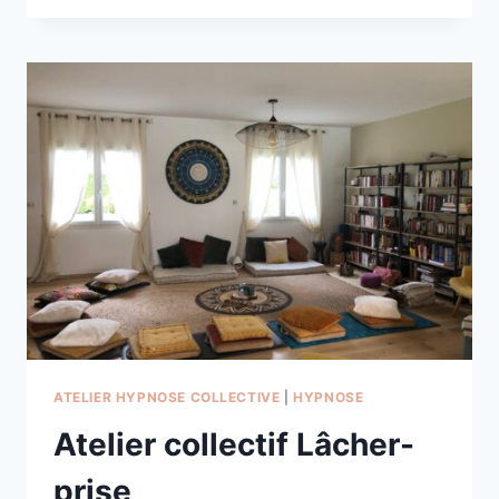
POUR
UN
ENFANT
OU
UN
ADO
ATELIER HYPNOSE COLLECTIVE
|
HYPNOSE
Atelier collectif Lâcher-
prise